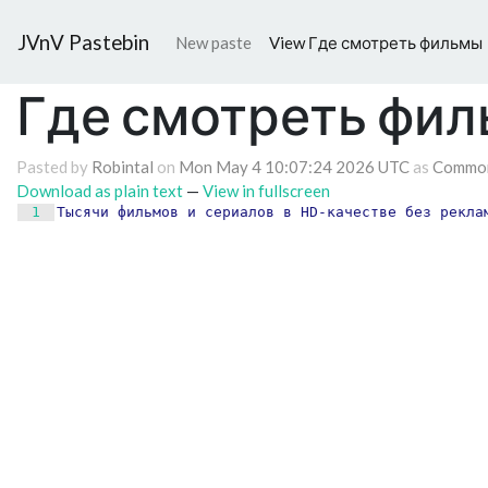
JVnV Pastebin
New paste
View Где смотреть фильмы
Где смотреть фи
Pasted by
Robintal
on
Mon May 4 10:07:24 2026 UTC
as
Common
Download as plain text
—
View in fullscreen
1
Тысячи
фильмов
и
сериалов
в
HD-качестве
без
рекла