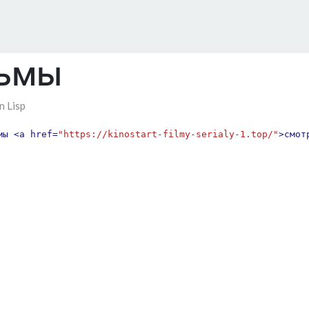
льмы
 Lisp
мы
<a
href=
"https://kinostart-filmy-serialy-1.top/"
>смот